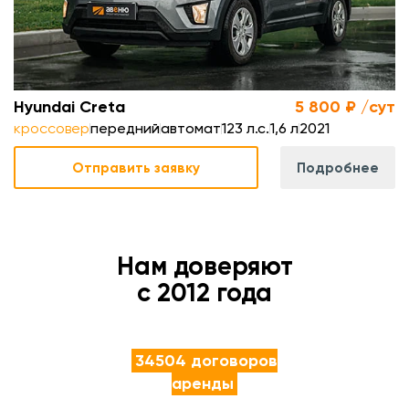
м
Hyundai Creta
5 800 ₽ /сут
кроссовер
передний
автомат
123 л.с.
1,6 л
2021
Отправить заявку
Подробнее
Нам доверяют
с 2012 года
34504 договоров
аренды