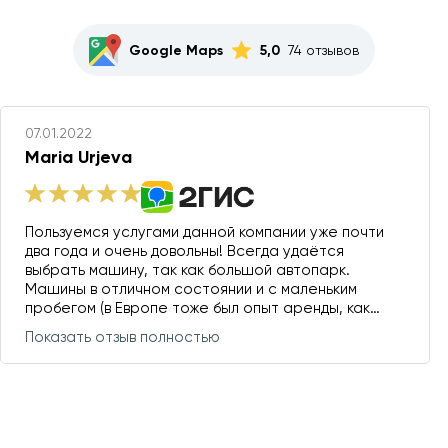
Google Maps
5,0
74 отзывов
07.01.2022
Maria Urjeva
Пользуемся услугами данной компании уже почти
два года и очень довольны! Всегда удаётся
выбрать машину, так как большой автопарк.
Машины в отличном состоянии и с маленьким
пробегом (в Европе тоже был опыт аренды, как
говорится, бывают варианты :) ). Единственный раз
Показать отзыв полностью
было, что перед нами арендаторы поцарапали
машину, так нам скидку сделали. Хорошая
страховка. Единственное, есть ограничение по
пробегу, но это распространённая практика и у
нам только один раз получилось его превысить :)
В общем и целом - супер, при необходимости