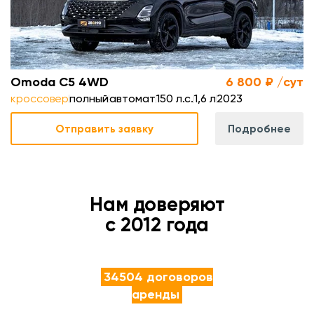
м
Omoda C5 4WD
6 800 ₽ /сут
кроссовер
полный
автомат
150 л.с.
1,6 л
2023
Отправить заявку
Подробнее
Нам доверяют
с 2012 года
34504 договоров
аренды