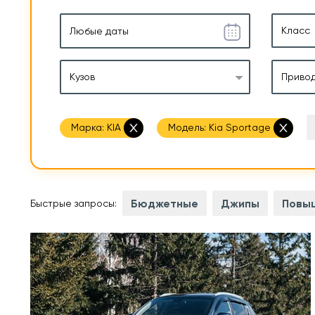
Класс
Кузов
Приво
Марка:
KIA
Модель:
Kia Sportage
Бюджетные
Джипы
Повы
Быстрые запросы:
 л.с.
Мощность двигателя
150 л.
2,0 л
Объем двигателя
2,0