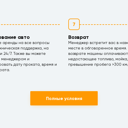
7
ование авто
Возврат
е аренды на все вопросы
Менеджер встретит вас в наз
хническая поддержка, на
месте в обговоренное время.
ми 24/7. Также вы можете
возврате машины оплачивают
с менеджером и
недостающее топливо, мойка,
овать дату проката, время и
превышение пробега >300 км/
рата.
Полные условия