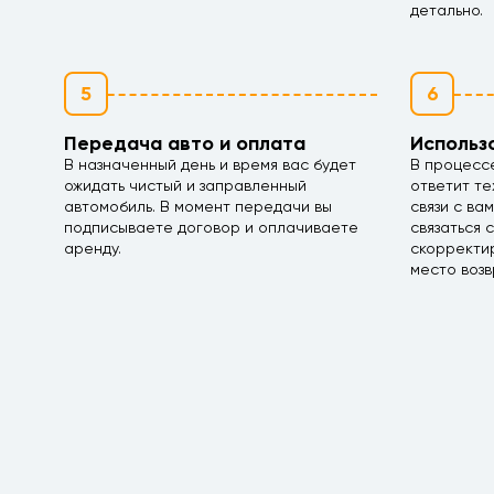
детально.
5
6
Передача авто и оплата
Использ
В назначенный день и время вас будет
В процесс
ожидать чистый и заправленный
ответит те
автомобиль. В момент передачи вы
связи с ва
подписываете договор и оплачиваете
связаться 
аренду.
скорректир
место возв