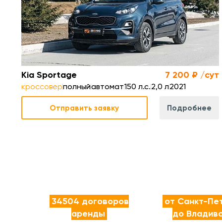
 сек.
Разгон до 100 км/ч
11,1 с
0 км
Расход топлива
9 л/100 
Kia Sportage
7 200 ₽ /сут
кроссовер
полный
автомат
150 л.с.
2,0 л
2021
Отправить заявку
Подробнее
34504 договоров
от Санкт-Пе
аренды
до Владив