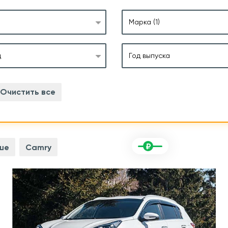
Марка
(1)
д
Год выпуска
Очистить все
ше
Camry
с.
 л