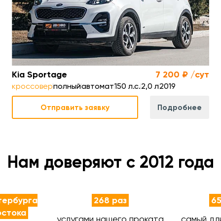
ек.
км
Kia Sportage
7 200 ₽ /сут
кроссовер
полный
автомат
150 л.с.
2,0 л
2019
Отправить заявку
Подробнее
Нам доверяют с 2012 года
тербурга
268 раз
65
остока
услугами нашего проката
самый дл