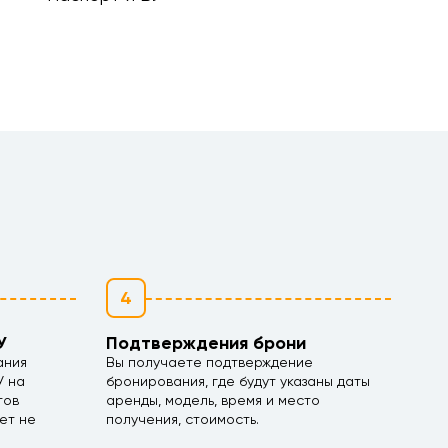
4
У
Подтверждения брони
ания
Вы получаете подтверждение
У на
бронирования, где будут указаны даты
тов
аренды, модель, время и место
ет не
получения, стоимость.