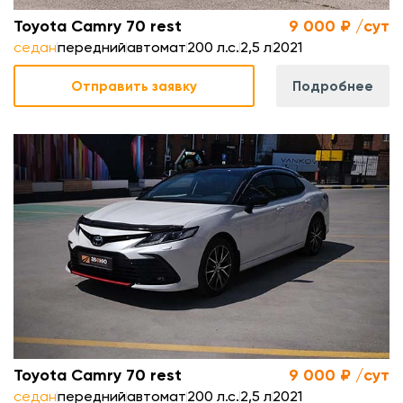
Toyota Camry 70 rest
9 000 ₽ /сут
седан
передний
автомат
200 л.с.
2,5 л
2021
Отправить заявку
Подробнее
.
л
.
м
Toyota Camry 70 rest
9 000 ₽ /сут
седан
передний
автомат
200 л.с.
2,5 л
2021