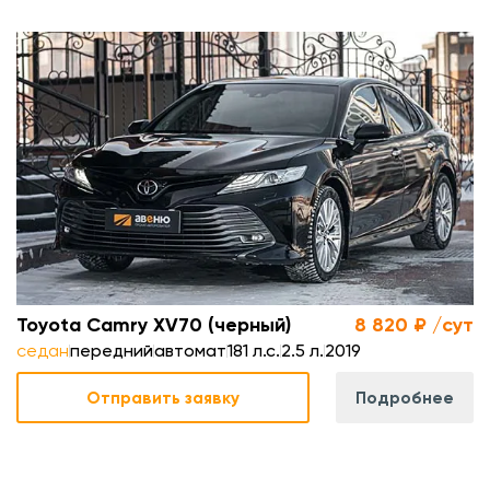
.
.
-
м
Toyota Camry XV70 (черный)
8 820 ₽ /сут
седан
передний
автомат
181 л.с.
2.5 л.
2019
Отправить заявку
Подробнее