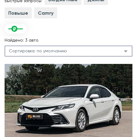
Быстрые запросы:
Повыше
Camry
Найдено: 3 авто
Сортировка:
по умолчанию
.
л
.
м