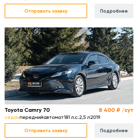
Отправить заявку
Подробнее
.
л
.
м
Toyota Camry 70
8 400 ₽ /сут
седан
передний
автомат
181 л.с.
2,5 л
2019
Отправить заявку
Подробнее