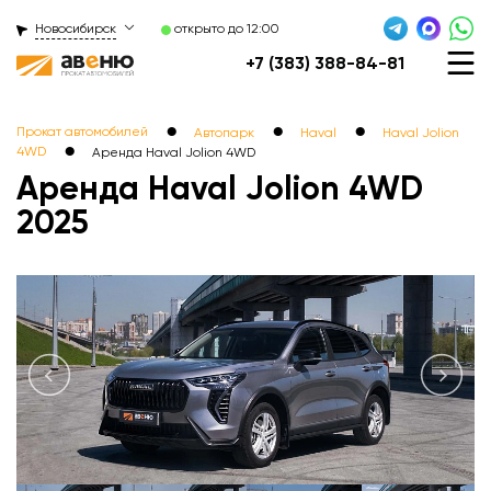
Новосибирск
открыто до 12:00
+7 (383) 388-84-81
●
●
●
Прокат автомобилей
Автопарк
Haval
Haval Jolion
●
4WD
Аренда Haval Jolion 4WDㅤㅤㅤㅤㅤㅤㅤㅤㅤㅤㅤㅤ
Аренда Haval Jolion 4WD
2025