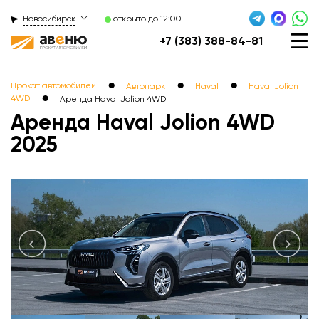
Новосибирск
открыто до 12:00
+7 (383) 388-84-81
●
●
●
Прокат автомобилей
Автопарк
Haval
Haval Jolion
●
4WD
Аренда Haval Jolion 4WDㅤㅤㅤㅤㅤㅤㅤㅤㅤㅤㅤㅤㅤ
Аренда Haval Jolion 4WD
2025