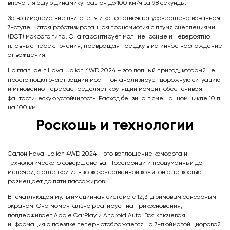
впечатляющую динамику: разгон до 100 км/ч за 9,8 секунды.
За взаимодействие двигателя и колес отвечает усовершенствованная
7-ступенчатая роботизированная трансмиссия с двумя сцеплениями
(DCT) мокрого типа. Она гарантирует молниеносные и невероятно
плавные переключения, превращая поездку в истинное наслаждение
от вождения.
Но главное в Haval Jolion 4WD 2024 – это полный привод, который не
просто подключает задний мост – он анализирует дорожную ситуацию
и мгновенно перераспределяет крутящий момент, обеспечивая
фантастическую устойчивость. Расход бензина в смешанном цикле 10 л
на 100 км.
Роскошь и технологии
Салон Haval Jolion 4WD 2024 – это воплощение комфорта и
технологического совершенства. Просторный и продуманный до
мелочей, с отделкой из высококачественной кожи, он с легкостью
размещает до пяти пассажиров.
Впечатляющая мультимедийная система с 12,3-дюймовым сенсорным
экраном. Она моментально реагирует на прикосновения,
поддерживает Apple CarPlay и Android Auto. Вся ключевая
информация о поездке теперь отображается на 7-дюймовой цифровой