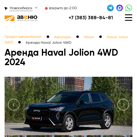
Новосибирск
закрыто до 2:00
+7 (383) 388-84-81
●
●
●
Прокат автомобилей
Автопарк
Haval
Haval Jolion
●
4WD
Аренда Haval Jolion 4WDㅤㅤㅤㅤㅤ
Аренда Haval Jolion 4WD
2024