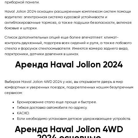
приборной панели.
Haval Jolion 2024 оснащен расширенным комплексом систем помощи
водителю: электронная система курсовой устойчивости и
антиблокировочные тормоза, а также подушки безопасности, включая
боковые и шторки.
Список дополнительных опций еще более впечатляет: климат-
контроль двухзонный, подогрев всех сидений и руля, а также лобового
стекла и форсунок стеклоомывателя. Имеются камера заднего вида,
парктроники, датчики давления в шинах.
Аренда Haval Jolion 2024
Выбирая Haval Jolion 4WD 2024 у нас, вы открываете дверь в мир
комфортных и уверенных поездок, подкрепленных нашим безупречным
сервисом:
Бронирование стало еще проще и быстрее.
Гибкая доставка автомобиля по адресу.
КАСКО.
Если необходимо установим детское удерживающее устройств.
Аренда Haval Jolion 4WDㅤㅤㅤㅤㅤ
2024 основные