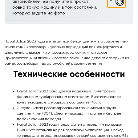
автомобилей. Вы получите в прокат
ровно такую машину и в том состоянии,
которую видите на фото.
Haval Jolion 2023 года в элегантном белом цвете – это современный
компактный кроссовер, идеально подходящий для комфортного и
динамичного движения в городских условиях и по трассе.
Привлекательный дизайн и богатое оснащение делают его одним из
самых востребованных автомобилей в своем сегменте.
Технические особенности
Haval Jolion 2023 оснащается надежным 1,5-литровым
бензиновым турбированным двигателем. В зависимости от
комплектации, его мощность составляет 143 л.с.
7-ступенчатая роботизированная трансмиссия с двумя
сцеплениями (DCT), обеспечивающая плавные и быстрые
переключения передач.
Haval Jolion 2023 года представлен с передним приводом
(2WD), что оптимально для городской эксплуатации. Расход
топлива для переднеприводных версий составляет около 9,5 л