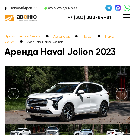
Новосибирск
открыто до 12:00
+7 (383) 388-84-81
●
●
●
Прокат автомобилей
Автопарк
Haval
Haval
●
Jolion
Аренда Haval Jolionㅤㅤㅤㅤㅤㅤㅤㅤ
Аренда Haval Jolion 2023