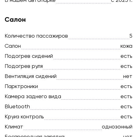
Салон
Количество пассажиров
5
Салон
кожа
Подогрев сидений
есть
Подогрев руля
есть
Вентиляция сидений
нет
Парктроники
есть
Камера заднего вида
есть
Bluetooth
есть
Круиз контроль
есть
Климат
однозонный
Беспроводная зарядка
нет