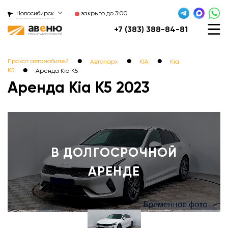
Новосибирск
закрыто до 3:00
+7 (383) 388-84-81
●
●
●
Прокат автомобилей
Автопарк
KIA
Kia
●
K5
Аренда Kia K5
Аренда Kia K5 2023