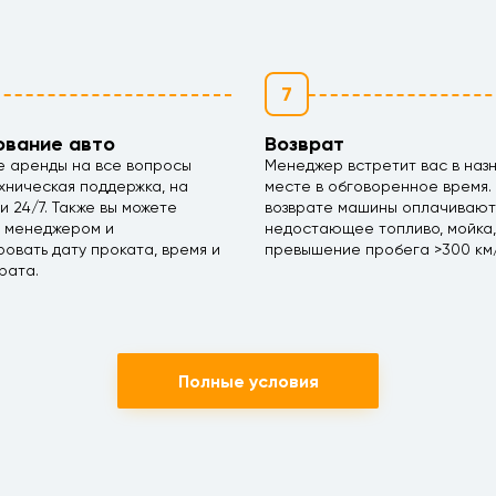
7
ование авто
Возврат
е аренды на все вопросы
Менеджер встретит вас в наз
хническая поддержка, на
месте в обговоренное время.
ми 24/7. Также вы можете
возврате машины оплачивают
с менеджером и
недостающее топливо, мойка,
овать дату проката, время и
превышение пробега >300 км/
рата.
Полные условия