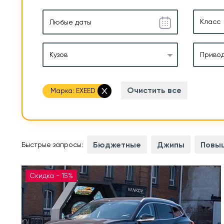
Класс
Кузов
Приво
Очистить все
Марка:
EXEED
Бюджетные
Джипы
Повы
Быстрые запросы:
Скидка - 15%
 л.с.
1,6 л