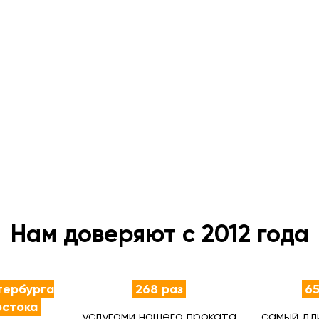
Нам доверяют с 2012 года
тербурга
268 раз
65
остока
услугами нашего проката
самый дл