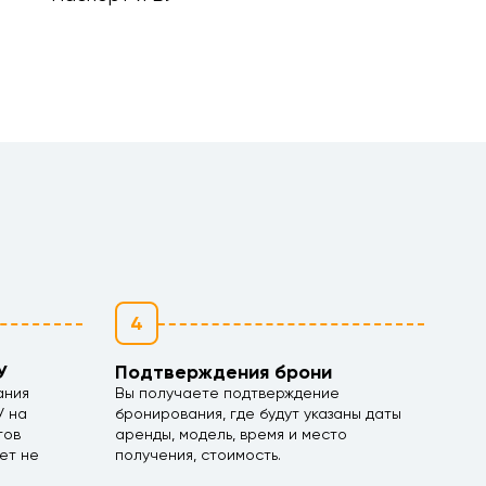
4
У
Подтверждения брони
ания
Вы получаете подтверждение
У на
бронирования, где будут указаны даты
тов
аренды, модель, время и место
ет не
получения, стоимость.