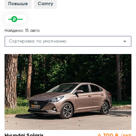
Повыше
Camry
Найдено: 15 авто
Сортировка:
по умолчанию
.
л
.
м
Hyundai Solaris
4 700 ₽ /сут