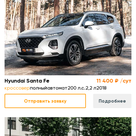
.
л
.
м
Hyundai Santa Fe
11 400 ₽ /сут
кроссовер
полный
автомат
200 л.с.
2,2 л
2018
Отправить заявку
Подробнее
.