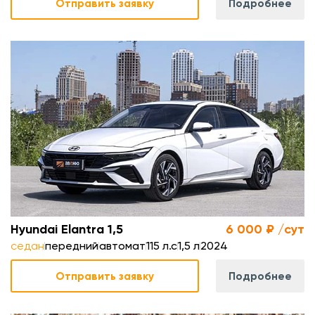
Отправить заявку
Подробнее
с
л
.
м
Hyundai Elantra 1,5
6 000 ₽ /сут
седан
передний
автомат
115 л.с
1,5 л
2024
Отправить заявку
Подробнее