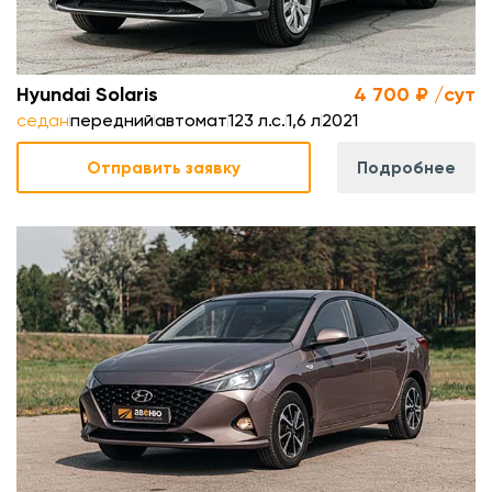
Hyundai Solaris
4 700 ₽ /сут
седан
передний
автомат
123 л.с.
1,6 л
2021
Отправить заявку
Подробнее
.
л
.
м