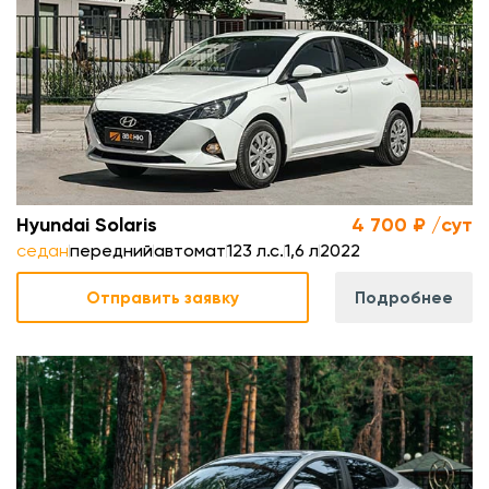
л
.
м
Hyundai Solaris
4 700 ₽ /сут
седан
передний
автомат
123 л.с.
1,6 л
2022
Отправить заявку
Подробнее
.
л
.