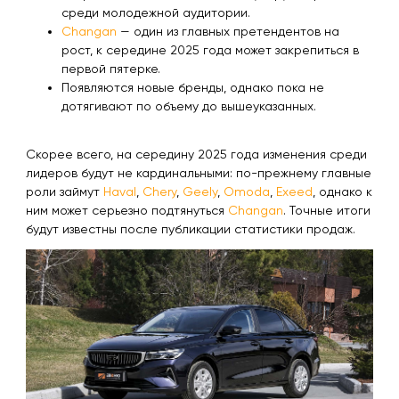
среди молодежной аудитории.
Changan
— один из главных претендентов на
рост, к середине 2025 года может закрепиться в
первой пятерке.
Появляются новые бренды, однако пока не
дотягивают по объему до вышеуказанных.
Скорее всего, на середину 2025 года изменения среди
лидеров будут не кардинальными: по-прежнему главные
роли займут
Haval
,
Chery
,
Geely
,
Omoda
,
Exeed
, однако к
ним может серьезно подтянуться
Changan
. Точные итоги
будут известны после публикации статистики продаж.